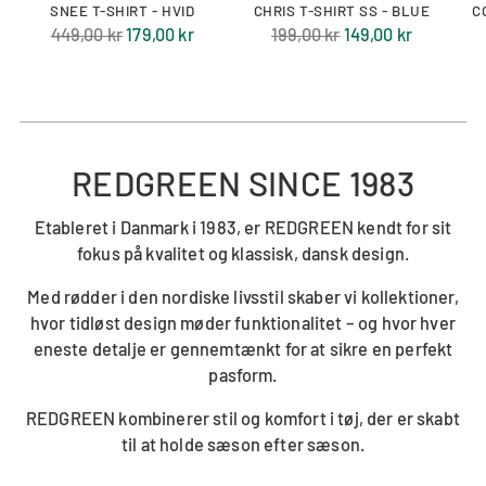
SNEE T-SHIRT - HVID
CHRIS T-SHIRT SS - BLUE
C
Normal
Normal
449,00 kr
179,00 kr
199,00 kr
149,00 kr
pris
pris
REDGREEN SINCE 1983
Etableret i Danmark i 1983, er REDGREEN kendt for sit
fokus på kvalitet og klassisk, dansk design.
Med rødder i den nordiske livsstil skaber vi kollektioner,
hvor tidløst design møder funktionalitet – og hvor hver
eneste detalje er gennemtænkt for at sikre en perfekt
pasform.
REDGREEN kombinerer stil og komfort i tøj, der er skabt
til at holde sæson efter sæson.