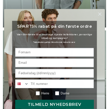
Shop skjorter
SPAR 15% rabat på din første ordre
Vær den første til at modtage nyeste kollektioner, personlige
tilbud og kampagner!
*Rabatkoden gælder ikke allerede nedsatte varer
Shop kjoler
Herre
Dame
TILMELD NYHEDSBREV
SE UDVALG