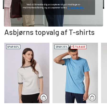
Ved at tilmelde dig accepterer du at modtage e-
mailmarkedsføring og accepterer vores
Privatlivspolitik
.
Asbjørns topvalg af T-shirts
SPAR 60%
SPAR 25%
FÅ TILBAGE