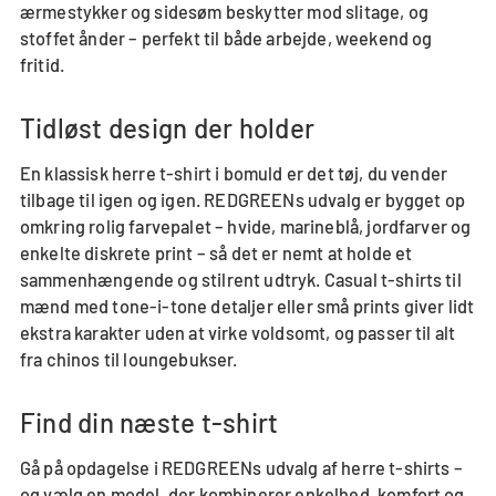
ærmestykker og sidesøm beskytter mod slitage, og
stoffet ånder – perfekt til både arbejde, weekend og
fritid.
Tidløst design der holder
En klassisk herre t-shirt i bomuld er det tøj, du vender
tilbage til igen og igen. REDGREENs udvalg er bygget op
omkring rolig farvepalet – hvide, marineblå, jordfarver og
enkelte diskrete print – så det er nemt at holde et
sammenhængende og stilrent udtryk. Casual t-shirts til
mænd med tone-i-tone detaljer eller små prints giver lidt
ekstra karakter uden at virke voldsomt, og passer til alt
fra chinos til loungebukser.
Find din næste t-shirt
Gå på opdagelse i REDGREENs udvalg af herre t-shirts –
og vælg en model, der kombinerer enkelhed, komfort og