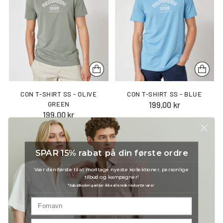
CON T-SHIRT SS - OLIVE
CON T-SHIRT SS - BLUE
GREEN
199,00 kr
199,00 kr
SPAR 15% rabat på din første ordre
Vær den første til at modtage nyeste kollektioner, personlige
tilbud og kampagner!
*Rabatkoden gælder ikke allerede nedsatte varer