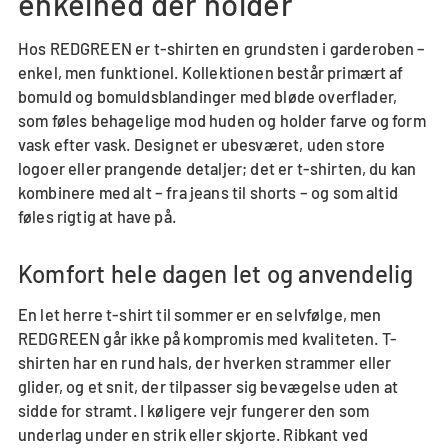
enkelhed der holder
Hos REDGREEN er t-shirten en grundsten i garderoben –
enkel, men funktionel. Kollektionen består primært af
bomuld og bomuldsblandinger med bløde overflader,
som føles behagelige mod huden og holder farve og form
vask efter vask. Designet er ubesværet, uden store
logoer eller prangende detaljer; det er t-shirten, du kan
kombinere med alt – fra jeans til shorts – og som altid
føles rigtig at have på.
Komfort hele dagen let og anvendelig
En let herre t-shirt til sommer er en selvfølge, men
REDGREEN går ikke på kompromis med kvaliteten. T-
shirten har en rund hals, der hverken strammer eller
glider, og et snit, der tilpasser sig bevægelse uden at
sidde for stramt. I køligere vejr fungerer den som
underlag under en strik eller skjorte. Ribkant ved