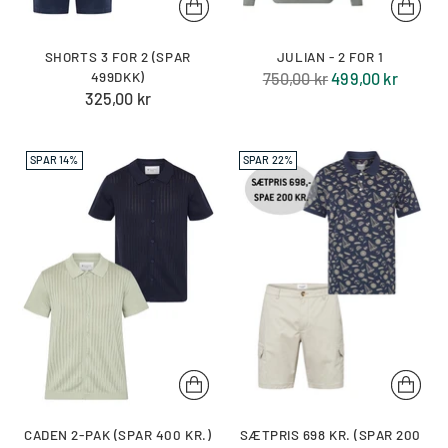
SHORTS 3 FOR 2 (SPAR
JULIAN - 2 FOR 1
Normal
499DKK)
750,00 kr
499,00 kr
325,00 kr
pris
SPAR 14%
SPAR 22%
CADEN 2-PAK (SPAR 400 KR.)
SÆTPRIS 698 KR. (SPAR 200