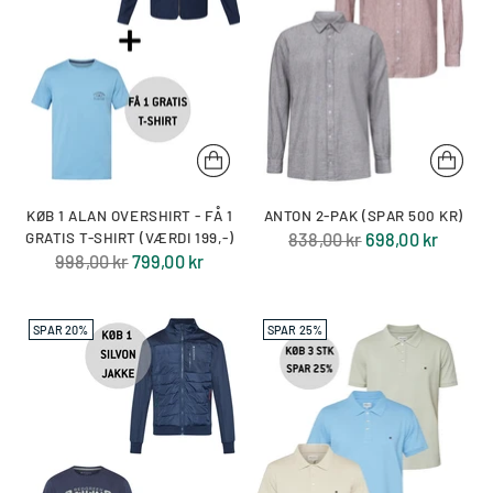
KØB 1 ALAN OVERSHIRT - FÅ 1
ANTON 2-PAK (SPAR 500 KR)
Normal
GRATIS T-SHIRT (VÆRDI 199,-)
838,00 kr
698,00 kr
Normal
998,00 kr
799,00 kr
pris
pris
SPAR 20%
SPAR 25%