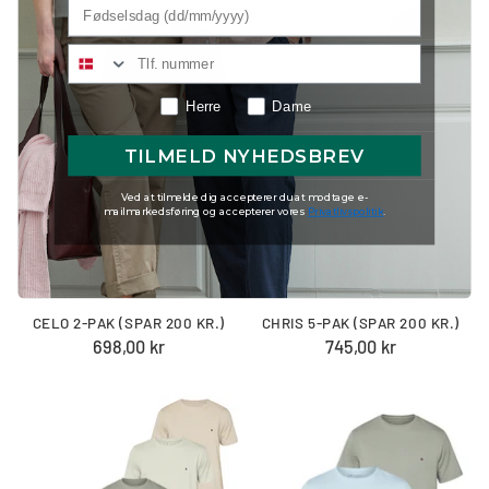
Herre
Dame
TILMELD NYHEDSBREV
Ved at tilmelde dig accepterer du at modtage e-
mailmarkedsføring og accepterer vores
Privatlivspolitik
.
CELO 2-PAK (SPAR 200 KR.)
CHRIS 5-PAK (SPAR 200 KR.)
698,00 kr
745,00 kr