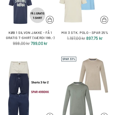
KØB 1 SILVON JAKKE - FÅ 1
MIX 3 STK. POLO - SPAR 25%
Normal
GRATIS T-SHIRT (VÆRDI 199,-)
1.197,00 kr
897,75 kr
Normal
998,00 kr
799,00 kr
pris
pris
SPAR 33%