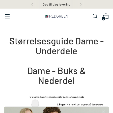
Dag til dag levering
0
Størrelsesguide Dame -
Underdele
Dame - Buks &
Nederdel