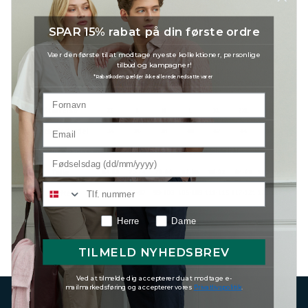
SPAR 15% rabat på din første ordre
Vær den første til at modtage nyeste kollektioner, personlige
tilbud og kampagner!
*Rabatkoden gælder ikke allerede nedsatte varer
Herre
Dame
TILMELD NYHEDSBREV
Ved at tilmelde dig accepterer du at modtage e-
mailmarkedsføring og accepterer vores
Privatlivspolitik
.