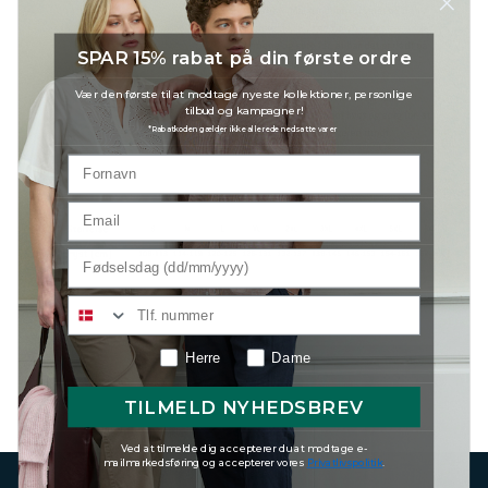
SPAR 15% rabat på din første ordre
Vær den første til at modtage nyeste kollektioner, personlige
tilbud og kampagner!
*Rabatkoden gælder ikke allerede nedsatte varer
Herre
Dame
TILMELD NYHEDSBREV
Ved at tilmelde dig accepterer du at modtage e-
mailmarkedsføring og accepterer vores
Privatlivspolitik
.