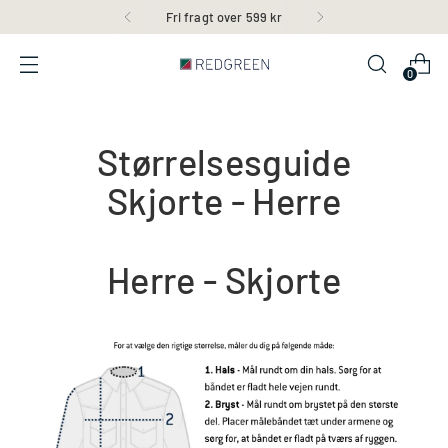
Fri fragt over 599 kr
0
Størrelsesguide
Skjorte - Herre
Herre - Skjorte