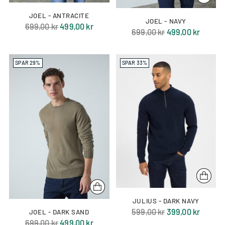
JOEL - ANTRACITE
JOEL - NAVY
Normal
699,00 kr
499,00 kr
Normal
699,00 kr
499,00 kr
pris
pris
SPAR 29%
SPAR 33%
JULIUS - DARK NAVY
Normal
599,00 kr
399,00 kr
JOEL - DARK SAND
Normal
699,00 kr
499,00 kr
pris