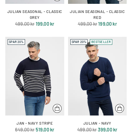
JULIAN SEASONAL - CLASSIC
JULIAN SEASONAL - CLASSIC
GREY
RED
Normal
Normal
499,00 kr
199,00 kr
499,00 kr
199,00 kr
pris
pris
SPAR 20%
SPAR 20%
BESTSELLER
JAN - NAVY STRIPE
JULIAN - NAVY
Normal
Normal
649,00 kr
519,00 kr
499,00 kr
399,00 kr