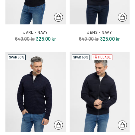
JARL - NAVY
JENS - NAVY
Normal
Normal
649,00 kr
325,00 kr
649,00 kr
325,00 kr
pris
pris
SPAR 50%
SPAR 50%
FÅ TILBAGE