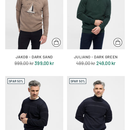
JAKOB - DARK SAND
JULIANO - DARK GREEN
Normal
Normal
999,00 kr
399,00 kr
499,00 kr
249,00 kr
pris
pris
SPAR 50%
SPAR 50%