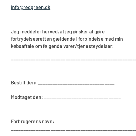
info@redgreen.dk
Jeg meddeler herved, at jeg ønsker at gøre
fortrydelsesretten gældende i forbindelse med min
købsaftale om følgende varer/tjenesteydelser:
__________________________________________________
Bestilt den: _______________________________
Modtaget den: _______________________________
Forbrugerens navn:
__________________________________________________