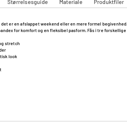
Størrelsesguide
Materiale
Produktfiler
 om det er en afslappet weekend eller en mere formel begivenh
ndex for komfort og en fleksibel pasform. Fås i tre forskellige f
og stretch
eder
tisk look
t