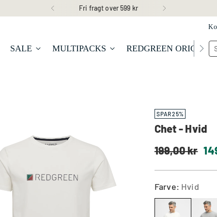
30 dages returret
Ko
SALE
MULTIPACKS
REDGREEN ORIGINA
SPAR 25%
Chet - Hvid
Normal
199,00 kr
14
pris
Farve:
Hvid