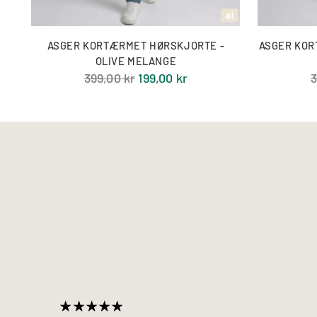
ASGER KORTÆRMET HØRSKJORTE -
ASGER KOR
OLIVE MELANGE
Normal
N
399,00 kr
199,00 kr
3
pris
p