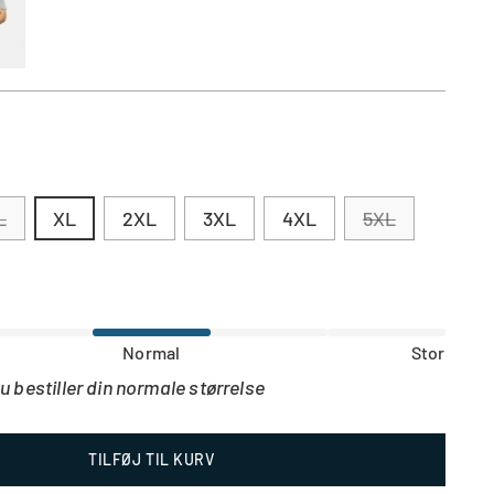
L
XL
2XL
3XL
4XL
5XL
ende
Normal
Stor
du bestiller din normale størrelse
TILFØJ TIL KURV