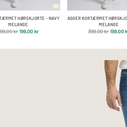
TÆRMET HØRSKJORTE - NAVY
ASGER KORTÆRMET HØRSKJO
MELANGE
MELANGE
ormal
Normal
99,00 kr
199,00 kr
399,00 kr
199,00 
ris
pris