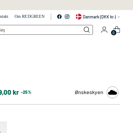
Valuta
Danmark (DKK kr.)
ntakt
Om REDGREEN
LS
0
9,00 kr
Ønskeskyen
-25%