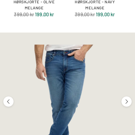
HØRSKJORTE - OLIVE
HØRSKJORTE - NAVY
MELANGE
MELANGE
Normal
Normal
399,00 kr
199,00 kr
399,00 kr
199,00 kr
pris
pris