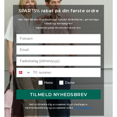
SPAR 15% rabat på din første ordre
Modellen er iført en størrelse Medium.
Vær den første til at modtage nyeste kollektioner, personlige
Style nr.: 152212502
tilbud og kampagner!
Kvalitet: 94% Polyester 6% Spandex
*Rabatkoden gælder ikke allerede nedsatte varer
Størrelsesguide
Materiale
Produktfiler
Herre
Dame
Levering og Retur
TILMELD NYHEDSBREV
Ved at tilmelde dig accepterer du at modtage e-
mailmarkedsføring og accepterer vores
Privatlivspolitik
.
BEVIDST VALG