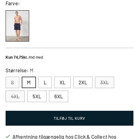
Farve:
Størrelse:
M
S
M
L
XL
2XL
3XL
4XL
5XL
6XL
Størrelsessvarende
Lille
Normal
Stor
TILFØJ TIL KURV
Baseret
Lille
Vi
Stor
Baseret
på
i
anbefaler,
i
på
Afhentning tilgængelig hos Click & Collect hos