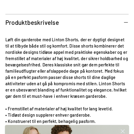
Tilføjer
produkt
til
Produktbeskrivelse
din
kurv
Løft din garderobe med Linton Shorts, der er dygtigt designet
til at tilbyde både stil og komfort. Disse shorts kombinerer det
nordiske designs tidløse appel med praktiske egenskaber og er
fremstillet af materialer af høj kvalitet, der sikrer holdbarhed og
bevægelsesfrihed. Deres klassiske snit gør dem perfekte til
familieudflugter eller afslappede dage på kontoret. Med fokus
på en perfekt pasform passer disse shorts til dine daglige
aktiviteter uden at gå på kompromis med stilen. Linton Shorts
er en ubesværet blanding af funktionalitet og elegance, hvilket
gør dem til et must-have i enhver kræsen garderobe.
• Fremstillet af materialer af høj kvalitet for lang levetid.
• Tidløst design supplerer enhver garderobe.
• Konstrueret til en perfekt, behagelig pasform.
• Velegnet til både afslappede og semi-formelle lejligheder.
• Let at pleje og vedligeholde.