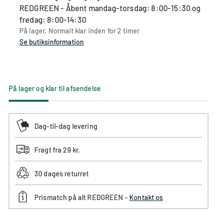
returneringer
størrelsen
at
størrelsen
returneringer
REDGREEN - Åbent mandag-torsdag: 8:00-15:30 og
anbefaler
sammenlignet
du
sammenlignet
anbefaler
fredag: 8:00-14:30
vi,
med
bestiller
med
vi,
På lager, Normalt klar inden for 2 timer
at
din
din
din
at
Se butiksinformation
du
normale
normale
normale
du
vælger
størrelse
størrelse
størrelse
vælger
en
en
større
størrelse
På lager og klar til afsendelse
størrelse
mindre
Dag-til-dag levering
Fragt fra 29 kr.
30 dages returret
Prismatch på alt REDGREEN -
Kontakt os