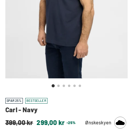
SPAR 25%
BESTSELLER
Carl - Navy
Normal
399,00 kr
299,00 kr
Ønskeskyen
-25%
pris