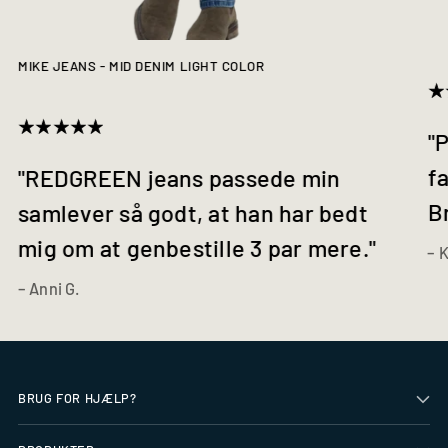
MIKE JEANS - MID DENIM LIGHT COLOR
"P
fa
"REDGREEN jeans passede min
B
samlever så godt, at han har bedt
mig om at genbestille 3 par mere."
– 
– Anni G.
BRUG FOR HJÆLP?