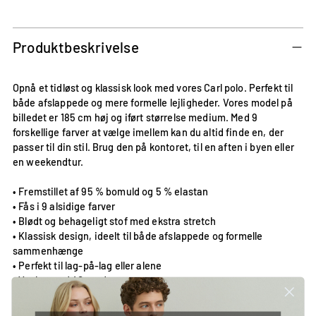
Tilføjer
produkt
til
Produktbeskrivelse
din
kurv
Opnå et tidløst og klassisk look med vores Carl polo. Perfekt til
både afslappede og mere formelle lejligheder. Vores model på
billedet er 185 cm høj og iført størrelse medium. Med 9
forskellige farver at vælge imellem kan du altid finde en, der
passer til din stil. Brug den på kontoret, til en aften i byen eller
en weekendtur.
• Fremstillet af 95 % bomuld og 5 % elastan
• Fås i 9 alsidige farver
• Blødt og behageligt stof med ekstra stretch
• Klassisk design, ideelt til både afslappede og formelle
sammenhænge
• Perfekt til lag-på-lag eller alene
• Vaskes ved 40 grader
Modellen er iført en størrelse Medium.