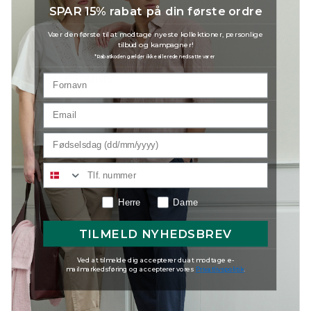
SPAR 15% rabat på din første ordre
Style nr.: 151900001
Kvalitet: 95% Cotton 5% Elastane
Vær den første til at modtage nyeste kollektioner, personlige
tilbud og kampagner!
*Rabatkoden gælder ikke allerede nedsatte varer
Størrelsesguide
Materiale
Produktfiler
Levering og Retur
Herre
Dame
TILMELD NYHEDSBREV
Ved at tilmelde dig accepterer du at modtage e-
mailmarkedsføring og accepterer vores
Privatlivspolitik
.
BEVIDST VALG
ANSVARLIGT LAVET