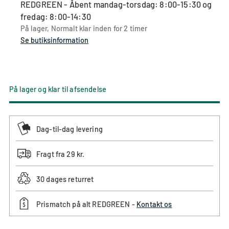
returneringer
størrelsen
at
størrelsen
returneringer
REDGREEN - Åbent mandag-torsdag: 8:00-15:30 og
anbefaler
sammenlignet
du
sammenlignet
anbefaler
fredag: 8:00-14:30
vi,
med
bestiller
med
vi,
På lager, Normalt klar inden for 2 timer
at
din
din
din
at
Se butiksinformation
du
normale
normale
normale
du
vælger
størrelse
størrelse
størrelse
vælger
en
en
større
størrelse
På lager og klar til afsendelse
størrelse
mindre
Dag-til-dag levering
Fragt fra 29 kr.
30 dages returret
Prismatch på alt REDGREEN -
Kontakt os