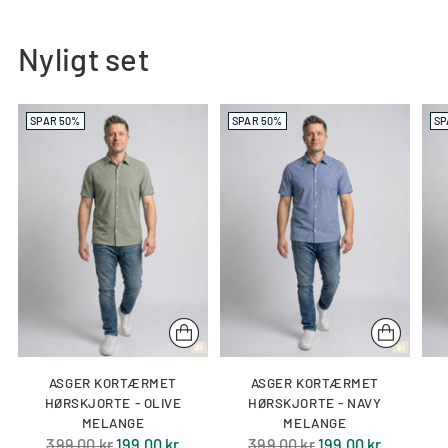
Nyligt set
SPAR 50%
SPAR 50%
SP
ASGER KORTÆRMET
ASGER KORTÆRMET
HØRSKJORTE - OLIVE
HØRSKJORTE - NAVY
MELANGE
MELANGE
Normal
Normal
399,00 kr
199,00 kr
399,00 kr
199,00 kr