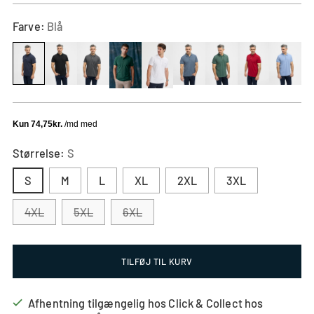
Farve:
Blå
Størrelse:
S
S
M
L
XL
2XL
3XL
4XL
5XL
6XL
Størrelsessvarende
Lille
Normal
Stor
TILFØJ TIL KURV
Baseret
Lille
Vi
Stor
Baseret
på
i
anbefaler,
i
på
Afhentning tilgængelig hos Click & Collect hos