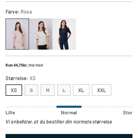
Farve:
Rosa
Størrelse:
XS
XS
S
M
L
XL
XXL
Størrelsessvarende
Lille
Normal
Stor
Baseret
Lille
Vi anbefaler, at du bestiller din normale størrelse
på
i
Stor
Baseret
returneringer
størrelsen
i
på