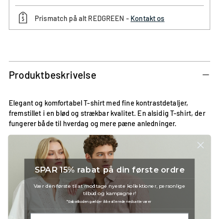
Prismatch på alt REDGREEN -
Kontakt os
Tilføjer
produkt
til
Produktbeskrivelse
din
kurv
Elegant og komfortabel T-shirt med fine kontrastdetaljer,
fremstillet i en blød og strækbar kvalitet. En alsidig T-shirt, der
fungerer både til hverdag og mere pæne anledninger.
• Blød og behagelig materialeblanding
• Kontrastdetaljer ved hals og ærmekanter
• Let stræk for øget komfort
SPAR 15% rabat på din første ordre
• Klassisk pasform
• Maskinvask ved 30°C
Vær den første til at modtage nyeste kollektioner, personlige
tilbud og kampagner!
*Rabatkoden gælder ikke allerede nedsatte varer
Modellen bærer størrelse Medium.