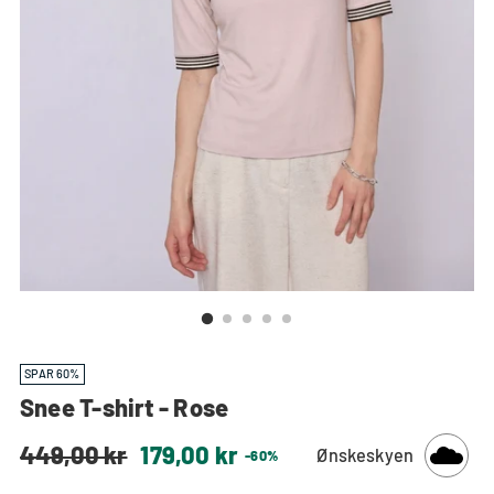
SPAR 60%
Snee T-shirt - Rose
Normal
449,00 kr
179,00 kr
Ønskeskyen
-60%
pris