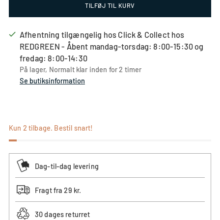
TILFØJ TIL KURV
anbefaler
sammenlignet
størrelsen
returneringer
vi,
med
sammenlignet
anbefaler
at
din
med
vi,
Afhentning tilgængelig hos Click & Collect hos
du
normale
din
at
REDGREEN - Åbent mandag-torsdag: 8:00-15:30 og
vælger
størrelse
normale
du
fredag: 8:00-14:30
en
størrelse
vælger
På lager, Normalt klar inden for 2 timer
større
en
Se butiksinformation
størrelse
størrelse
mindre
Kun 2 tilbage. Bestil snart!
Dag-til-dag levering
Fragt fra 29 kr.
30 dages returret