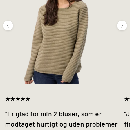
"Er glad for min 2 bluser, som er
"J
modtaget hurtigt og uden problemer
fi