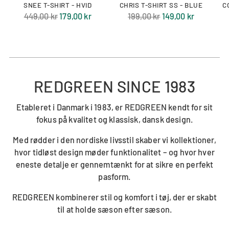
SNEE T-SHIRT - HVID
CHRIS T-SHIRT SS - BLUE
C
Normal
Normal
449,00 kr
179,00 kr
199,00 kr
149,00 kr
pris
pris
REDGREEN SINCE 1983
Etableret i Danmark i 1983, er REDGREEN kendt for sit
fokus på kvalitet og klassisk, dansk design.
Med rødder i den nordiske livsstil skaber vi kollektioner,
hvor tidløst design møder funktionalitet – og hvor hver
eneste detalje er gennemtænkt for at sikre en perfekt
pasform.
REDGREEN kombinerer stil og komfort i tøj, der er skabt
til at holde sæson efter sæson.