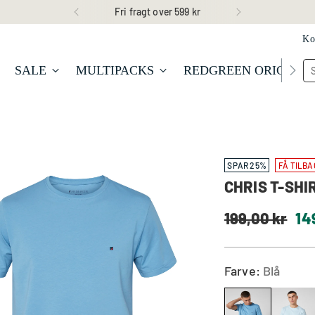
30 dages returret
Ko
SALE
MULTIPACKS
REDGREEN ORIGINA
SPAR 25%
FÅ TILBA
CHRIS T-SHIR
Normal
199,00 kr
14
pris
Farve:
Blå