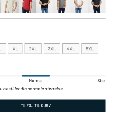
L
XL
2XL
3XL
4XL
5XL
ende
Normal
Stor
du bestiller din normale størrelse
TILFØJ TIL KURV