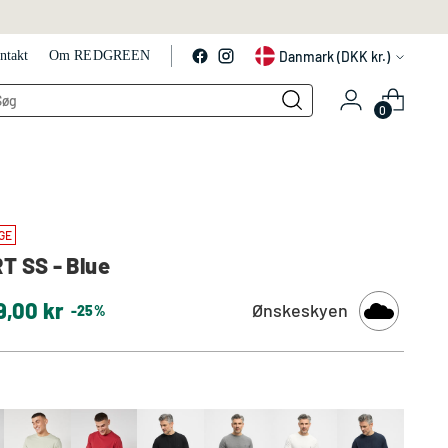
Valuta
Danmark (DKK kr.)
ntakt
Om REDGREEN
LS
0
GE
T SS - Blue
9,00 kr
Ønskeskyen
-25%