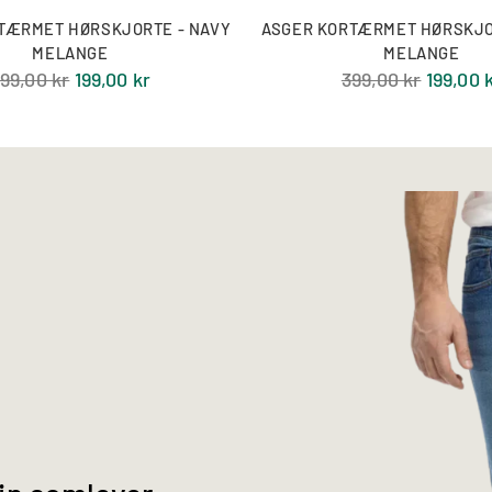
TÆRMET HØRSKJORTE - NAVY
ASGER KORTÆRMET HØRSKJO
MELANGE
MELANGE
ormal
Normal
99,00 kr
199,00 kr
399,00 kr
199,00 
ris
pris