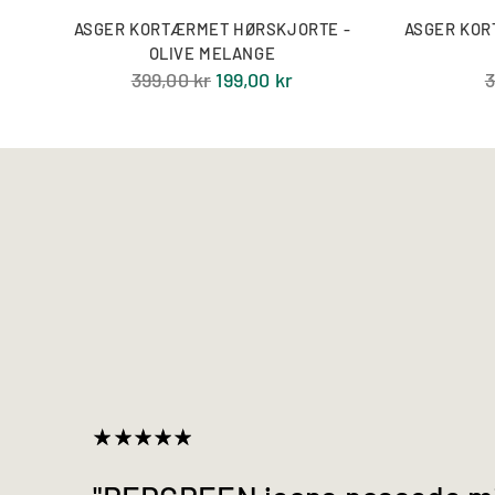
ASGER KORTÆRMET HØRSKJORTE -
ASGER KOR
OLIVE MELANGE
Normal
N
399,00 kr
199,00 kr
3
pris
p