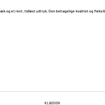
æk og et rent, tidløst udtryk. Den behagelige kvalitet og fleks
KLASSISK