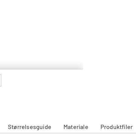
Tilføjer
produkt
til
din
kurv
Størrelsesguide
Materiale
Produktfiler