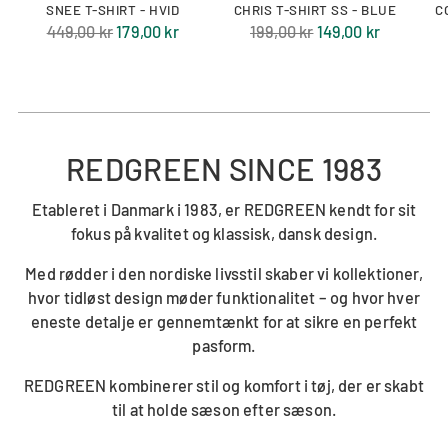
SNEE T-SHIRT - HVID
CHRIS T-SHIRT SS - BLUE
C
Normal
Normal
449,00 kr
179,00 kr
199,00 kr
149,00 kr
pris
pris
REDGREEN SINCE 1983
Etableret i Danmark i 1983, er REDGREEN kendt for sit
fokus på kvalitet og klassisk, dansk design.
Med rødder i den nordiske livsstil skaber vi kollektioner,
hvor tidløst design møder funktionalitet – og hvor hver
eneste detalje er gennemtænkt for at sikre en perfekt
pasform.
REDGREEN kombinerer stil og komfort i tøj, der er skabt
til at holde sæson efter sæson.