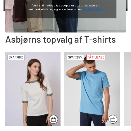
Ved at tilmelde dig accepterer du at modtage e-
mailmarkedsføring og accepterer vores
Privatlivspolitik
.
Asbjørns topvalg af T-shirts
SPAR 60%
SPAR 25%
FÅ TILBAGE