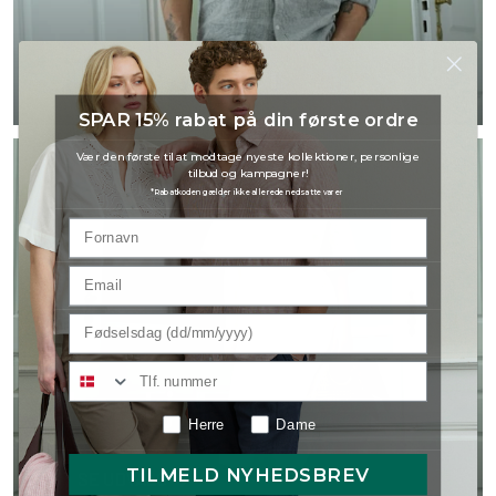
Shop skjorter
SPAR 15% rabat på din første ordre
Vær den første til at modtage nyeste kollektioner, personlige
tilbud og kampagner!
*Rabatkoden gælder ikke allerede nedsatte varer
Shop kjoler
Herre
Dame
TILMELD NYHEDSBREV
SE UDVALG