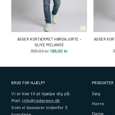
ASGER KORTÆRMET HØRSKJORTE -
ASGER KOR
OLIVE MELANGE
Normal
N
399,00 kr
199,00 kr
3
pris
p
BRUG FOR HJÆLP?
PRODUKTER
Vi er klar til at hjælpe dig på:
Søg
Mail:
info@redgreen.dk
Herre
Som vi besvarer indenfor 3
Dame
hverdage.