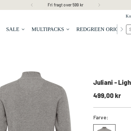
Fri fragt over 599 kr
Ko
SALE
MULTIPACKS
REDGREEN ORIGINA
Juliani - Lig
Normal
499,00 kr
pris
Farve: