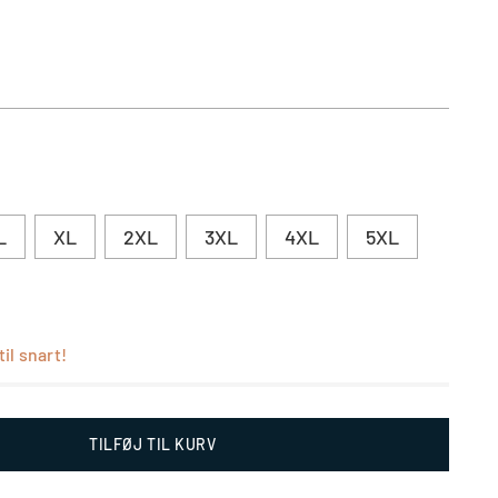
L
XL
2XL
3XL
4XL
5XL
il snart!
TILFØJ TIL KURV