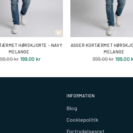
TÆRMET HØRSKJORTE - NAVY
ASGER KORTÆRMET HØRSKJO
MELANGE
MELANGE
ormal
Normal
99,00 kr
199,00 kr
399,00 kr
199,00 
ris
pris
INFORMATION
Blog
Cookiepolitik
Fortrydelsesret