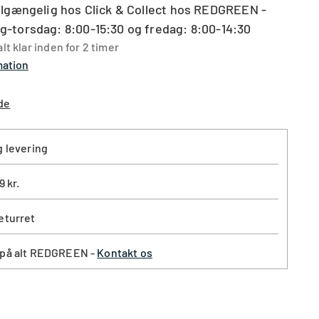
ilgængelig hos Click & Collect hos REDGREEN -
-torsdag: 8:00-15:30 og fredag: 8:00-14:30
lt klar inden for 2 timer
mation
ende
de
g levering
9 kr.
eturret
 på alt REDGREEN -
Kontakt os