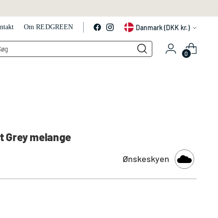
Valuta
Danmark (DKK kr.)
ntakt
Om REDGREEN
LS
0
ht Grey melange
Ønskeskyen