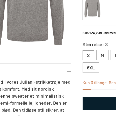
Størrelse:
S
S
M
6XL
d i vores Juliani-strikketrøje med
Kun 3 tilbage. Best
 og komfort. Med sit nordisk
enne sweater et minimalistisk
emi-formelle lejligheder. Den er
blød. Den tidløse stil sikrer, at