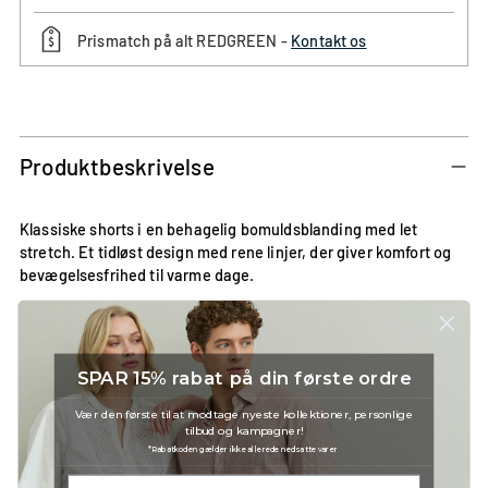
Prismatch på alt REDGREEN -
Kontakt os
Tilføjer
produkt
til
Produktbeskrivelse
din
kurv
Klassiske shorts i en behagelig bomuldsblanding med let
stretch. Et tidløst design med rene linjer, der giver komfort og
bevægelsesfrihed til varme dage.
• Blød kvalitet i 98% bomuld og 2% elastan
• Klassisk talje med bæltestropper
• Lige ben med afslappet udtryk
SPAR 15% rabat på din første ordre
• Komfortabel pasform med let stretch
• Maskinvask ved 30°C
Vær den første til at modtage nyeste kollektioner, personlige
tilbud og kampagner!
*Rabatkoden gælder ikke allerede nedsatte varer
Modellen bærer en størrelse Medium.