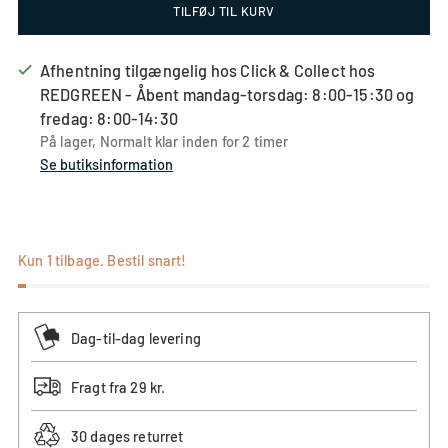
TILFØJ TIL KURV
anbefaler
sammenlignet
størrelsen
returneringer
vi,
med
sammenlignet
anbefaler
at
din
med
vi,
Afhentning tilgængelig hos Click & Collect hos
du
normale
din
at
REDGREEN - Åbent mandag-torsdag: 8:00-15:30 og
vælger
størrelse
normale
du
fredag: 8:00-14:30
en
størrelse
vælger
På lager, Normalt klar inden for 2 timer
større
en
Se butiksinformation
størrelse
størrelse
mindre
Kun 1 tilbage. Bestil snart!
Dag-til-dag levering
Fragt fra 29 kr.
30 dages returret