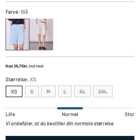
Farve:
Blå
Størrelse:
XS
XS
S
M
L
XL
2XL
Størrelsessvarende
Lille
Normal
Stor
Baseret
Lille
Vi anbefaler, at du bestiller din normale størrelse
på
i
Stor
Baseret
returneringer
størrelsen
i
på