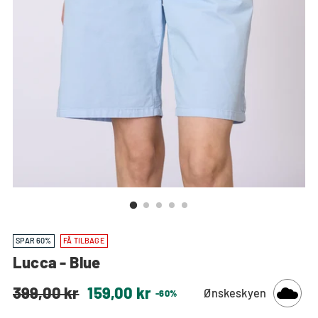
SPAR 60%
FÅ TILBAGE
Lucca - Blue
Normal
399,00 kr
159,00 kr
Ønskeskyen
-60%
pris