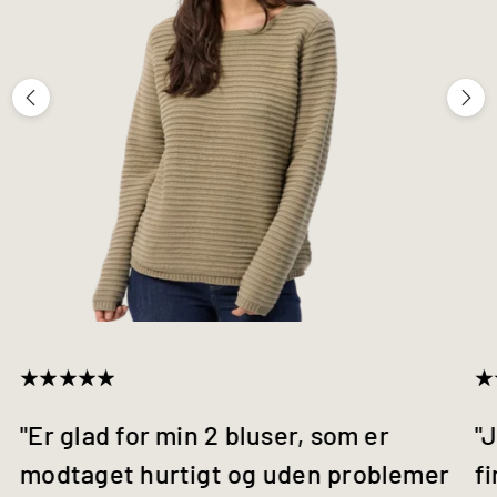
"Er glad for min 2 bluser, som er
"J
modtaget hurtigt og uden problemer
fi